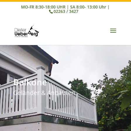
02263 / 3427
Balkone
Geländer & Anbauten