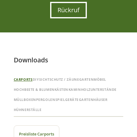
Rückruf
Downloads
CARPORTS
DIY
SICHTSCHUTZ / ZÄUNE
GARTENMÖBEL
HOCHBEETE & BLUMENKÄSTEN
KAMINHOLZUNTERSTÄNDE
MÜLLBOXEN
PERGOLEN
SPIELGERÄTE
GARTENHÄUSER
HÜHNERSTÄLLE
Preisliste Carports