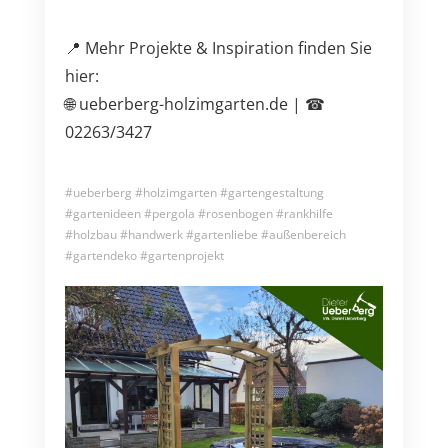
📍 Mehr Projekte & Inspiration finden Sie
hier:
🌐 ueberberg-holzimgarten.de | ☎
02263/3427
#ueberberg #holzimgarten #gartengestaltung
#gartenideen #pergola #rosenbogen #rankhilfe
#holzbau #handwerk #gartenliebe #außenbereich
#gartendeko #gartenprojekt