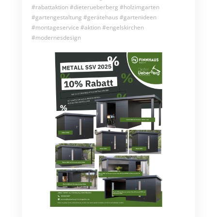
#rabattaktion #dieterueberberg #holzimgarten
#gartengestaltung #gerätehaus #gartenideen
#montageservice #aktion #engelskirchen
#modernesdesign