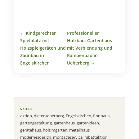
←
Kindgerechter
Professioneller
Spielplatz mit
Holzbau: Gartenhaus
Holzspielgeräten und
mit Verblendung und
Zaunbau in
Rampenbau in
Engelskirchen
Ueberberg
→
SKILLS
aktion
,
dieterueberberg
,
Engelskirchen
,
finnhaus
,
gartengestaltung
,
gartenhaus
,
gartenideen
,
gerätehaus
,
holzimgarten
,
metallhaus
,
modernesdesign
,
montageservice
,
rabattaktion
,