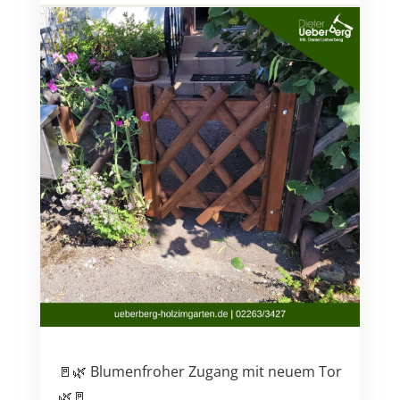
🚪🌿 Blumenfroher Zugang mit neuem Tor
🌿🚪