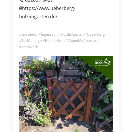
📞 02263 / 3427
🌐https://www.ueberberg-
holzimgarten.de/
#Gartentor #Jägerzaun #HolzImGarten #Ueberberg
#TorMontage #Blumenfroh #ZäuneMitCharakter
#handwerk