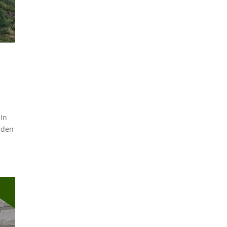
:In
rden