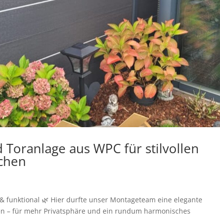
 Toranlage aus WPC für stilvollen
rchen
l & funktional 🌿 Hier durfte unser Montageteam eine elegante
en – für mehr Privatsphäre und ein rundum harmonisches