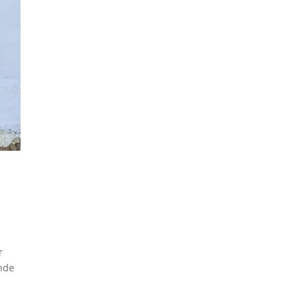
r
ende