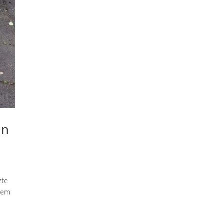
in
zte
tem