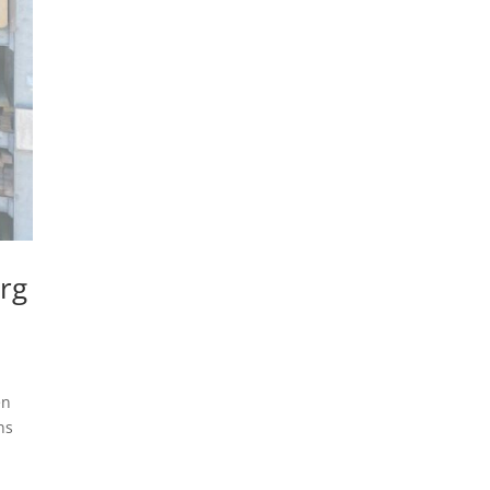
rg
en
ns