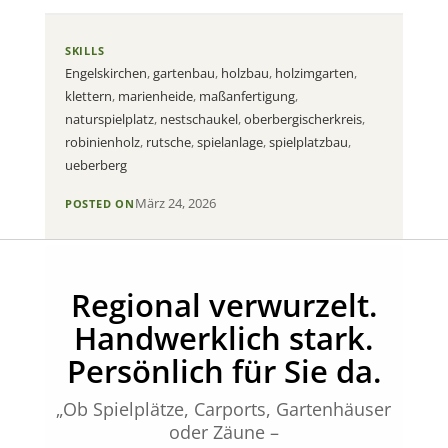
SKILLS
Engelskirchen
,
gartenbau
,
holzbau
,
holzimgarten
,
klettern
,
marienheide
,
maßanfertigung
,
naturspielplatz
,
nestschaukel
,
oberbergischerkreis
,
robinienholz
,
rutsche
,
spielanlage
,
spielplatzbau
,
ueberberg
März 24, 2026
POSTED ON
Regional verwurzelt.
Handwerklich stark.
Persönlich für Sie da.
„Ob Spielplätze, Carports, Gartenhäuser
oder Zäune –