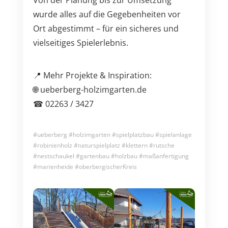
Von der Planung bis zur Umsetzung
wurde alles auf die Gegebenheiten vor
Ort abgestimmt – für ein sicheres und
vielseitiges Spielerlebnis.
📍 Mehr Projekte & Inspiration:
🌐 ueberberg-holzimgarten.de
☎ 02263 / 3427
#ueberberg #holzimgarten #spielplatzbau #spielanlage
#robinienholz #naturspielplatz #klettern #rutsche
#nestschaukel #gartenbau #holzbau #maßanfertigung
#marienheide #oberbergischerKreis