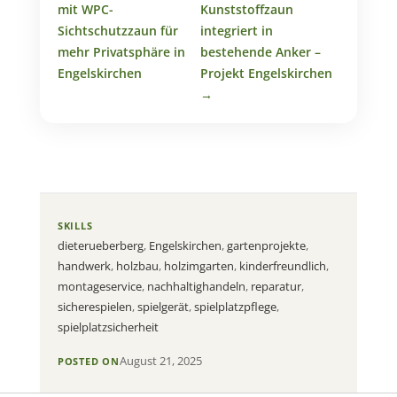
mit WPC-
Kunststoffzaun
Sichtschutzzaun für
integriert in
mehr Privatsphäre in
bestehende Anker –
Engelskirchen
Projekt Engelskirchen
→
SKILLS
dieterueberberg
,
Engelskirchen
,
gartenprojekte
,
handwerk
,
holzbau
,
holzimgarten
,
kinderfreundlich
,
montageservice
,
nachhaltighandeln
,
reparatur
,
sicherespielen
,
spielgerät
,
spielplatzpflege
,
spielplatzsicherheit
August 21, 2025
POSTED ON