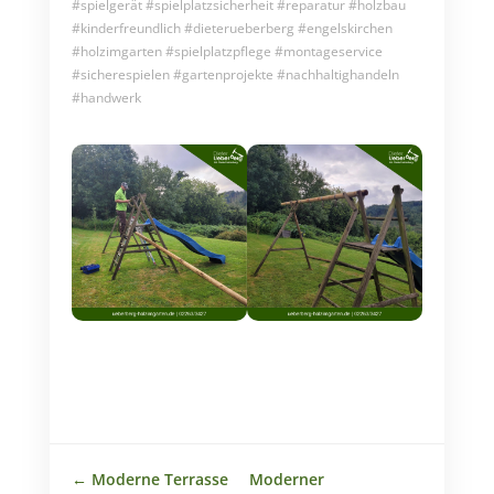
#spielgerät #spielplatzsicherheit #reparatur #holzbau
#kinderfreundlich #dieterueberberg #engelskirchen
#holzimgarten #spielplatzpflege #montageservice
#sicherespielen #gartenprojekte #nachhaltighandeln
#handwerk
←
Moderne Terrasse
Moderner