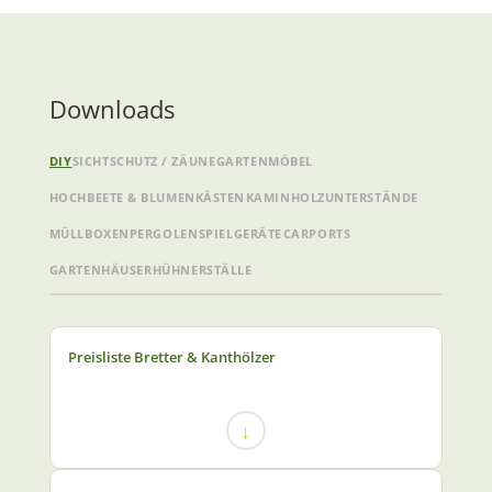
Downloads
DIY
SICHTSCHUTZ / ZÄUNE
GARTENMÖBEL
HOCHBEETE & BLUMENKÄSTEN
KAMINHOLZUNTERSTÄNDE
MÜLLBOXEN
PERGOLEN
SPIELGERÄTE
CARPORTS
GARTENHÄUSER
HÜHNERSTÄLLE
Preisliste Bretter & Kanthölzer
↓